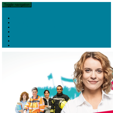
Toggle navigation
ver.di-Hochschulgruppe an der Martin-Luther-Universität
Aktuelles
Über uns
Tarif- und Hochschulpolitik
Streikrecht
Mitmachen
Kontakt
intern