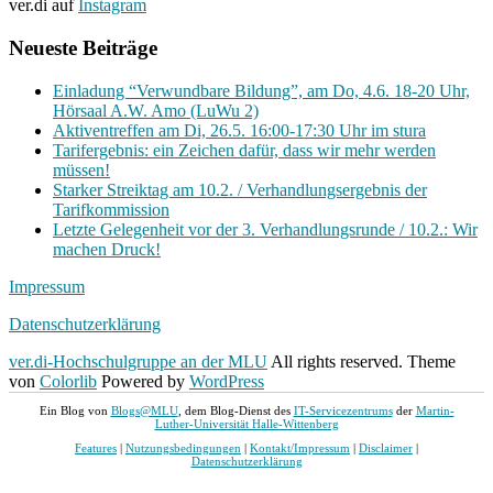
ver.di auf
Instagram
Neueste Beiträge
Einladung “Verwundbare Bildung”, am Do, 4.6. 18-20 Uhr,
Hörsaal A.W. Amo (LuWu 2)
Aktiventreffen am Di, 26.5. 16:00-17:30 Uhr im stura
Tarifergebnis: ein Zeichen dafür, dass wir mehr werden
müssen!
Starker Streiktag am 10.2. / Verhandlungsergebnis der
Tarifkommission
Letzte Gelegenheit vor der 3. Verhandlungsrunde / 10.2.: Wir
machen Druck!
Impressum
Datenschutzerklärung
ver.di-Hochschulgruppe an der MLU
All rights reserved. Theme
von
Colorlib
Powered by
WordPress
Ein Blog von
Blogs@MLU
, dem Blog-Dienst des
IT-Servicezentrums
der
Martin-
Luther-Universität Halle-Wittenberg
Features
|
Nutzungsbedingungen
|
Kontakt/Impressum
|
Disclaimer
|
Datenschutzerklärung